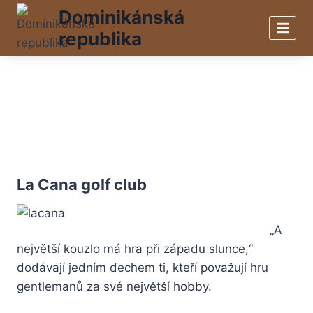
Přeskočit
Dominikánská
na
republika
obsah
La Cana golf club
„A
největší kouzlo má hra při západu slunce,“
dodávají jedním dechem ti, kteří považují hru
gentlemanů za své největší hobby.